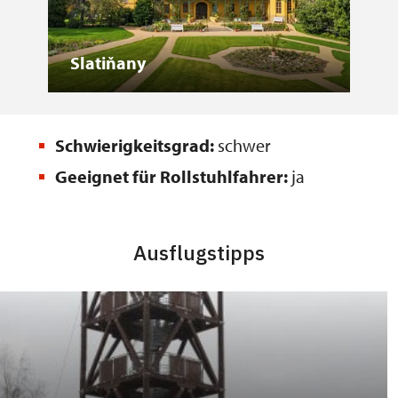
Slatiňany
Lit
Schwierigkeitsgrad:
schwer
Geeignet für Rollstuhlfahrer:
ja
Ausflugstipps