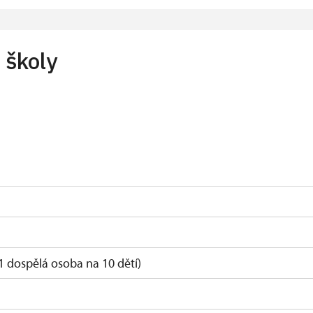
a pro celou skupinu min. 15 osob)
Ú
 školy
 rodinní příslušníci)
1 dospělá osoba na 10 dětí)