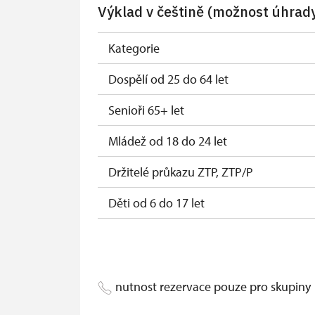
Výklad v češtině (možnost úhrady
Držitel průkazu zaměstnance NPÚ (+ až 3
Držitel průkazu „Náš člověk“*
Kategorie
* Platí pouze pro držitele průkazu
Dospělí od 25 do 64 let
Senioři 65+ let
Mládež od 18 do 24 let
Držitelé průkazu ZTP, ZTP/P
Děti od 6 do 17 let
Děti do 5 let
Průvodce držitele průkazu ZTP/P
nutnost rezervace pouze pro skupiny
Pedagogický dozor (pro školní skupiny 