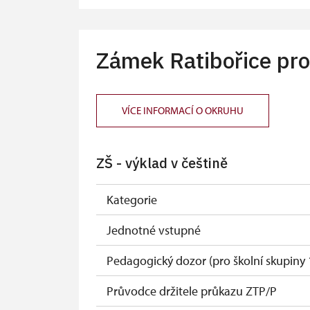
Průvodce organizované skupiny (1 osob
Celoroční volné vstupenky vydané NP
Zámek Ratibořice pro
Jednorázové vstupenky vydané NPÚ
Držitel průkazu zaměstnance NPÚ (+ až 3
VÍCE INFORMACÍ O OKRUHU
Držitel průkazu „Náš člověk“*
ZŠ - výklad v češtině
* Platí pouze pro držitele průkazu
Kategorie
Jednotné vstupné
Pedagogický dozor (pro školní skupiny 
Průvodce držitele průkazu ZTP/P