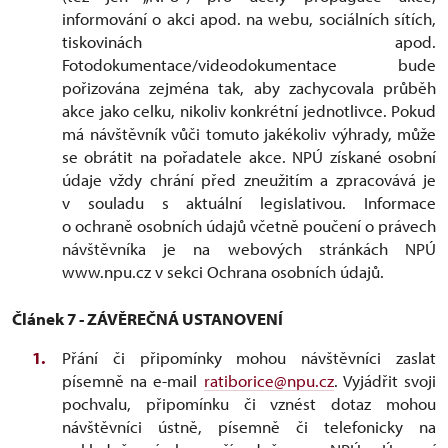
informování o akci apod. na webu, sociálních sítích,
tiskovinách apod.
Fotodokumentace/videodokumentace bude
pořizována zejména tak, aby zachycovala průběh
akce jako celku, nikoliv konkrétní jednotlivce. Pokud
má návštěvník vůči tomuto jakékoliv výhrady, může
se obrátit na pořadatele akce. NPÚ získané osobní
údaje vždy chrání před zneužitím a zpracovává je
v souladu s aktuální legislativou. Informace
o ochraně osobních údajů včetně poučení o právech
návštěvníka je na webových stránkách NPÚ
www.npu.cz v sekci Ochrana osobních údajů.
Článek 7 - ZÁVĚREČNÁ USTANOVENÍ
Přání či připomínky mohou návštěvníci zaslat
písemně na e-mail
ratiborice@npu.cz
. Vyjádřit svoji
pochvalu, připomínku či vznést dotaz mohou
návštěvníci ústně, písemně či telefonicky na