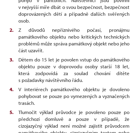
pohyb v pantoflích. Návštěvníci jsou povinni
v nejvyšší míře dbát o svou bezpečnost, bezpečnost
doprovázených dětí a případně dalších svěřených
osob.
Z důvodů nepříznivého počasí, pronájmu
památkového objektu nebo kritických technických
problémů může správa památkový objekt nebo jeho
část uzavřít.
Dětem do 15 let je povolen vstup do památkového
objektu pouze v doprovodu osoby starší 18 let,
která zodpovídá za soulad chování dítěte
s požadavky návštěvního řádu.
V interiérech památkového objektu je dovoleno
pohybovat se pouze po vymezených a vyznačených
trasách.
Tlumočit výklad průvodce je povoleno pouze po
předchozí domluvě a pouze v případě, že
cizojazyčný výklad není možné zajistit průvodcem
památkového objektu, cizojazyčným textem nebo