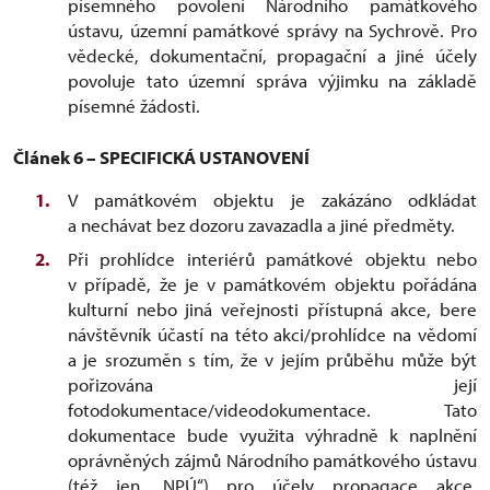
písemného povolení Národního památkového
ústavu, územní památkové správy na Sychrově. Pro
vědecké, dokumentační, propagační a jiné účely
povoluje tato územní správa výjimku na základě
písemné žádosti.
Článek 6 – SPECIFICKÁ USTANOVENÍ
V památkovém objektu je zakázáno odkládat
a nechávat bez dozoru zavazadla a jiné předměty.
Při prohlídce interiérů památkové objektu nebo
v případě, že je v památkovém objektu pořádána
kulturní nebo jiná veřejnosti přístupná akce, bere
návštěvník účastí na této akci/prohlídce na vědomí
a je srozuměn s tím, že v jejím průběhu může být
pořizována její
fotodokumentace/videodokumentace. Tato
dokumentace bude využita výhradně k naplnění
oprávněných zájmů Národního památkového ústavu
(též jen „NPÚ“) pro účely propagace akce,