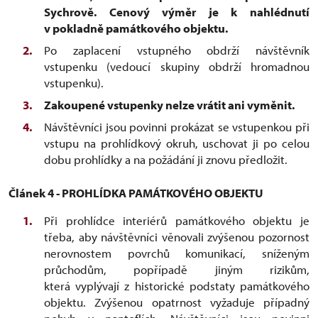
Sychrově. Cenový výměr je k nahlédnutí
v pokladně památkového objektu.
Po zaplacení vstupného obdrží návštěvník
vstupenku (vedoucí skupiny obdrží hromadnou
vstupenku).
Zakoupené vstupenky nelze vrátit ani vyměnit.
Návštěvníci jsou povinni prokázat se vstupenkou při
vstupu na prohlídkový okruh, uschovat ji po celou
dobu prohlídky a na požádání ji znovu předložit.
Článek 4 - PROHLÍDKA PAMÁTKOVÉHO OBJEKTU
Při prohlídce interiérů památkového objektu je
třeba, aby návštěvníci věnovali zvýšenou pozornost
nerovnostem povrchů komunikací, sníženým
průchodům, popřípadě jiným rizikům,
která vyplývají z historické podstaty památkového
objektu. Zvýšenou opatrnost vyžaduje případný