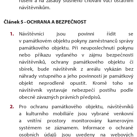
rušeni a na zásady slušného chování vůči ostatním
návštěvníkům.
Článek 5 - OCHRANA A BEZPEČNOST
Návštěvníci jsou povinni řídit se
v památkovém objektu pokyny zaměstnanců správy
památkového objektu. Při neuposlechnutí pokynu
nebo příkazu vydaného v zájmu bezpečnosti
návštěvníků, ochrany památkového objektu či
sbírek, bude návštěvník z areálu vykázán bez
náhrady vstupného a jeho povinností je památkový
objekt neprodleně opustit. Kromě toho se
návštěvník vystavuje nebezpečí postihu podle
obecně závazných právních předpisů.
Pro ochranu památkového objektu, návštěvníků
a kulturního mobiliáře jsou vybrané venkovní
a vnitřní prostory monitorovány kamerovým
systémem se záznamem. Informace o ochraně
osobních údajů jsou uvedeny na webových