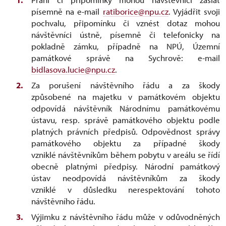
písemně na e-mail
ratiborice@npu.cz
. Vyjádřit svoji
pochvalu, připomínku či vznést dotaz mohou
návštěvníci ústně, písemně či telefonicky na
pokladně zámku, případně na NPÚ, Územní
památkové správě na Sychrově: e-mail
bidlasova.lucie@npu.cz
.
Za porušení návštěvního řádu a za škody
způsobené na majetku v památkovém objektu
odpovídá návštěvník Národnímu památkovému
ústavu, resp. správě památkového objektu podle
platných právních předpisů. Odpovědnost správy
památkového objektu za případné škody
vzniklé návštěvníkům během pobytu v areálu se řídí
obecně platnými předpisy. Národní památkový
ústav neodpovídá návštěvníkům za škody
vzniklé v důsledku nerespektování tohoto
návštěvního řádu.
Výjimku z návštěvního řádu může v odůvodněných