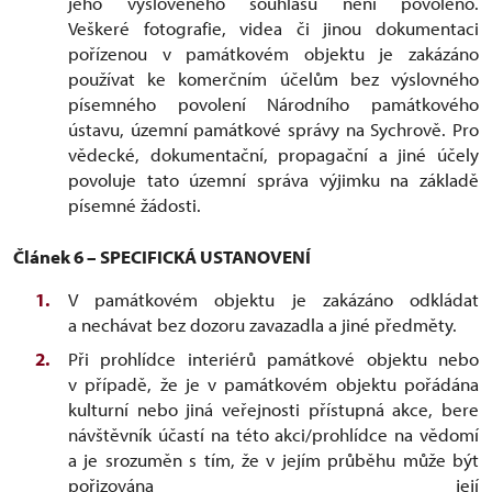
jeho vysloveného souhlasu není povoleno.
Veškeré fotografie, videa či jinou dokumentaci
pořízenou v památkovém objektu je zakázáno
používat ke komerčním účelům bez výslovného
písemného povolení Národního památkového
ústavu, územní památkové správy na Sychrově. Pro
vědecké, dokumentační, propagační a jiné účely
povoluje tato územní správa výjimku na základě
písemné žádosti.
Článek 6 – SPECIFICKÁ USTANOVENÍ
V památkovém objektu je zakázáno odkládat
a nechávat bez dozoru zavazadla a jiné předměty.
Při prohlídce interiérů památkové objektu nebo
v případě, že je v památkovém objektu pořádána
kulturní nebo jiná veřejnosti přístupná akce, bere
návštěvník účastí na této akci/prohlídce na vědomí
a je srozuměn s tím, že v jejím průběhu může být
pořizována její