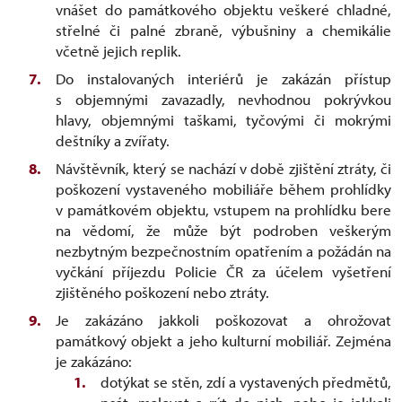
vnášet do památkového objektu veškeré chladné,
střelné či palné zbraně, výbušniny a chemikálie
včetně jejich replik.
Do instalovaných interiérů je zakázán přístup
s objemnými zavazadly, nevhodnou pokrývkou
hlavy, objemnými taškami, tyčovými či mokrými
deštníky a zvířaty.
Návštěvník, který se nachází v době zjištění ztráty, či
poškození vystaveného mobiliáře během prohlídky
v památkovém objektu, vstupem na prohlídku bere
na vědomí, že může být podroben veškerým
nezbytným bezpečnostním opatřením a požádán na
vyčkání příjezdu Policie ČR za účelem vyšetření
zjištěného poškození nebo ztráty.
Je zakázáno jakkoli poškozovat a ohrožovat
památkový objekt a jeho kulturní mobiliář. Zejména
je zakázáno:
dotýkat se stěn, zdí a vystavených předmětů,