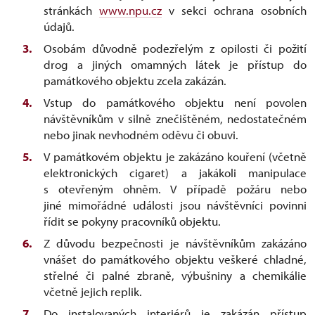
stránkách
www.npu.cz
v sekci ochrana osobních
údajů.
Osobám důvodně podezřelým z opilosti či požití
drog a jiných omamných látek je přístup do
památkového objektu zcela zakázán.
Vstup do památkového objektu není povolen
návštěvníkům v silně znečištěném, nedostatečném
nebo jinak nevhodném oděvu či obuvi.
V památkovém objektu je zakázáno kouření (včetně
elektronických cigaret) a jakákoli manipulace
s otevřeným ohněm. V případě požáru nebo
jiné mimořádné události jsou návštěvníci povinni
řídit se pokyny pracovníků objektu.
Z důvodu bezpečnosti je návštěvníkům zakázáno
vnášet do památkového objektu veškeré chladné,
střelné či palné zbraně, výbušniny a chemikálie
včetně jejich replik.
Do instalovaných interiérů je zakázán přístup