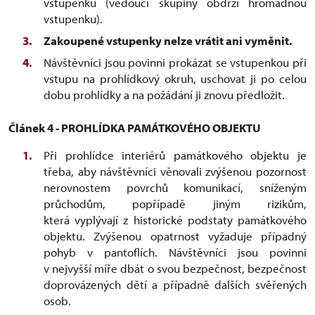
vstupenku (vedoucí skupiny obdrží hromadnou
vstupenku).
Zakoupené vstupenky nelze vrátit ani vyměnit.
Návštěvníci jsou povinni prokázat se vstupenkou při
vstupu na prohlídkový okruh, uschovat ji po celou
dobu prohlídky a na požádání ji znovu předložit.
Článek 4 - PROHLÍDKA PAMÁTKOVÉHO OBJEKTU
Při prohlídce interiérů památkového objektu je
třeba, aby návštěvníci věnovali zvýšenou pozornost
nerovnostem povrchů komunikací, sníženým
průchodům, popřípadě jiným rizikům,
která vyplývají z historické podstaty památkového
objektu. Zvýšenou opatrnost vyžaduje případný
pohyb v pantoflích. Návštěvníci jsou povinni
v nejvyšší míře dbát o svou bezpečnost, bezpečnost
doprovázených dětí a případně dalších svěřených
osob.