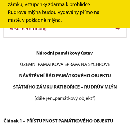
zámku, vstupenky zdarma k prohlídce
Regulamin dla zwiedzających
Rudrova mlýna budou vydávány přímo na
místě, v pokladně mlýna.
Besucherordnung
Národní památkový ústav
ÚZEMNÍ PAMÁTKOVÁ SPRÁVA NA SYCHROVĚ
NÁVŠTĚVNÍ ŘÁD PAMÁTKOVÉHO OBJEKTU
STÁTNÍHO ZÁMKU RATIBOŘICE – RUDRŮV MLÝN
(dále jen „památkový objekt“)
Článek 1 – PŘÍSTUPNOST PAMÁTKOVÉHO OBJEKTU