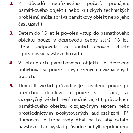
Z důvodů nepříznivého počasí, pronájmu
památkového objektu nebo kritických technických
problémů může správa památkový objekt nebo jeho
část uzavřít.
Dětem do 15 let je povolen vstup do památkového
objektu pouze v doprovodu osoby starší 18 let,
která zodpovídá za soulad chování dítěte
s požadavky návštěvního řádu.
V interiérech památkového objektu je dovoleno
pohybovat se pouze po vymezených a vyznačených
trasách.
Tlumočit výklad průvodce je povoleno pouze po
předchozí domluvě a pouze v případě, že
cizojazyčný výklad není možné zajistit průvodcem
památkového objektu, cizojazyčným textem nebo
prostřednictvím poskytovaných audiozařízení. Při
tlumočení je třeba vždy dbát na to, aby ostatní
návštěvníci ani výklad průvodce nebyli nepřiměřeně