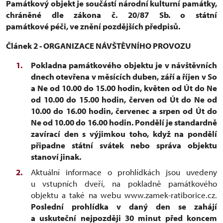
Památkový objekt je součástí národní kulturní památky,
chráněné dle zákona č. 20/87 Sb. o státní
památkové péči, ve znění pozdějších předpisů.
Článek 2 - ORGANIZACE NÁVŠTĚVNÍHO PROVOZU
Pokladna památkového objektu je v návštěvních
dnech otevřena v měsících duben, září a říjen v So
a Ne od 10.00 do 15.00 hodin, květen od Út do Ne
od 10.00 do 15.00 hodin, červen od Út do Ne od
10.00 do 16.00 hodin, červenec a srpen od Út do
Ne od 10.00 do 16.00 hodin. Pondělí je standardně
zavírací den s výjimkou toho, když na pondělí
připadne státní svátek nebo správa objektu
stanoví jinak.
Aktuální informace o prohlídkách jsou uvedeny
u vstupních dveří, na pokladně památkového
objektu a také na webu www.zamek-ratiborice.cz.
Poslední prohlídka v daný den se zahájí
a uskuteční nejpozději 30 minut před koncem