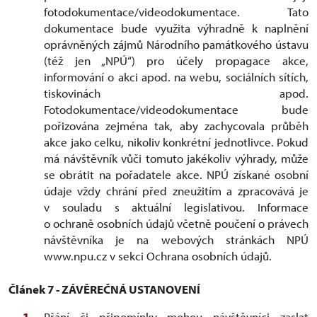
fotodokumentace/videodokumentace. Tato
dokumentace bude využita výhradně k naplnění
oprávněných zájmů Národního památkového ústavu
(též jen „NPÚ“) pro účely propagace akce,
informování o akci apod. na webu, sociálních sítích,
tiskovinách apod.
Fotodokumentace/videodokumentace bude
pořizována zejména tak, aby zachycovala průběh
akce jako celku, nikoliv konkrétní jednotlivce. Pokud
má návštěvník vůči tomuto jakékoliv výhrady, může
se obrátit na pořadatele akce. NPÚ získané osobní
údaje vždy chrání před zneužitím a zpracovává je
v souladu s aktuální legislativou. Informace
o ochraně osobních údajů včetně poučení o právech
návštěvníka je na webových stránkách NPÚ
www.npu.cz v sekci Ochrana osobních údajů.
Článek 7 - ZÁVĚREČNÁ USTANOVENÍ
Přání či připomínky mohou návštěvníci zaslat