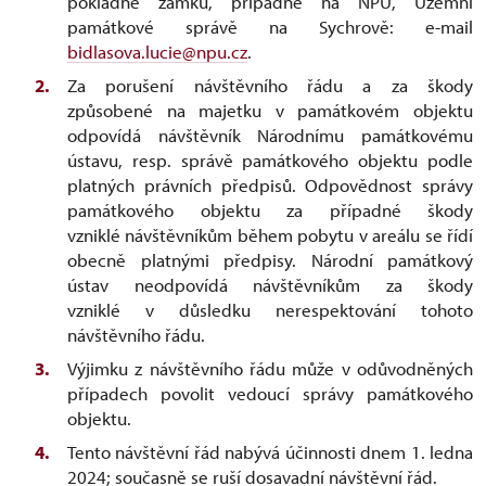
pokladně zámku, případně na NPÚ, Územní
památkové správě na Sychrově: e-mail
bidlasova.lucie@npu.cz
.
Za porušení návštěvního řádu a za škody
způsobené na majetku v památkovém objektu
odpovídá návštěvník Národnímu památkovému
ústavu, resp. správě památkového objektu podle
platných právních předpisů. Odpovědnost správy
památkového objektu za případné škody
vzniklé návštěvníkům během pobytu v areálu se řídí
obecně platnými předpisy. Národní památkový
ústav neodpovídá návštěvníkům za škody
vzniklé v důsledku nerespektování tohoto
návštěvního řádu.
Výjimku z návštěvního řádu může v odůvodněných
případech povolit vedoucí správy památkového
objektu.
Tento návštěvní řád nabývá účinnosti dnem 1. ledna
2024; současně se ruší dosavadní návštěvní řád.