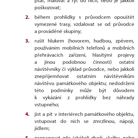
psát, malovat a rýt do nich, nebo je jakkoli
poškozovat;
během prohlídky s průvodcem opouštět
vymezené trasy, vzdalovat se od průvodce
a prováděné skupiny;
rušit hlukem (hovorem, hudbou, zpěvem,
používáním mobilních telefonů a mobilních
přehrávacích zařízení, hlasitými projevy
a jinou podobnou činností) ostatní
návštěvníky či výklad průvodce, nebo jakkoli
znepříjemňovat ostatním návštěvníkům
návštěvu památkového objektu; nedodržení
této podmínky může být důvodem
k vykázání z prohlídky bez náhrady
vstupného;
jíst a pít v interiérech památkového objektu,
vstupovat do nich se zmrzlinou, nápoji,
jídlem;
propagovat zde jakékoli zboží, služby, nebo