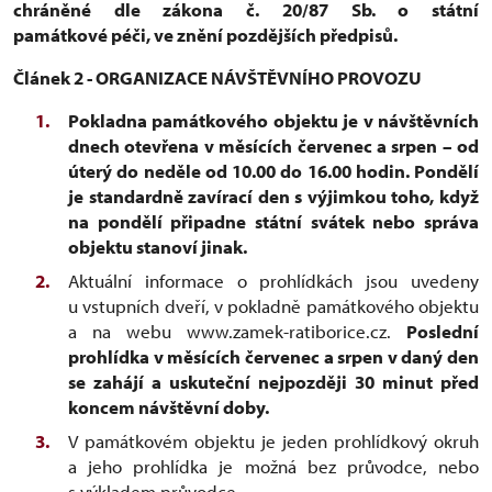
chráněné dle zákona č. 20/87 Sb. o státní
památkové péči, ve znění pozdějších předpisů.
Článek 2 - ORGANIZACE NÁVŠTĚVNÍHO PROVOZU
Pokladna památkového objektu je v návštěvních
dnech otevřena v měsících červenec a srpen – od
úterý do neděle od 10.00 do 16.00 hodin. Pondělí
je standardně zavírací den s výjimkou toho, když
na pondělí připadne státní svátek nebo správa
objektu stanoví jinak.
Aktuální informace o prohlídkách jsou uvedeny
u vstupních dveří, v pokladně památkového objektu
a na webu www.zamek-ratiborice.cz.
Poslední
prohlídka v měsících červenec a srpen v daný den
se zahájí a uskuteční nejpozději 30 minut před
koncem návštěvní doby.
V památkovém objektu je jeden prohlídkový okruh
a jeho prohlídka je možná bez průvodce, nebo
s výkladem průvodce.