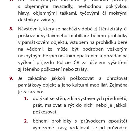
s objemnými zavazadly, nevhodnou pokrývkou
hlavy, objemnými taškami, tyčovými či mokrými
deštníky a zvířaty.
Návštěvník, který se nachází v době zjištění ztráty, či
poškození vystaveného mobiliáře během prohlídky
v památkovém objektu, vstupem na prohlídku bere
na vědomí, že může být podroben veškerým
nezbytným bezpečnostním opatřením a požádán na
vyčkání příjezdu Policie ČR za účelem vyšetření
zjištěného poškození nebo ztráty.
Je zakázáno jakkoli poškozovat a ohrožovat
památkový objekt a jeho kulturní mobiliář. Zejména
je zakázáno:
dotýkat se stěn, zdí a vystavených předmětů,
psát, malovat a rýt do nich, nebo je jakkoli
poškozovat;
během prohlídky s průvodcem opouštět
vymezené trasy, vzdalovat se od průvodce