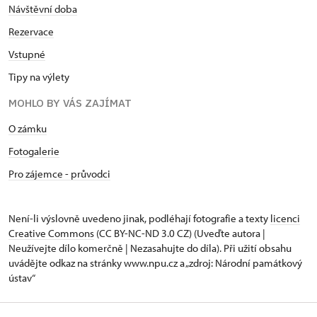
Návštěvní doba
Rezervace
Vstupné
Tipy na výlety
MOHLO BY VÁS ZAJÍMAT
O zámku
Fotogalerie
Pro zájemce - průvodci
Není-li výslovně uvedeno jinak, podléhají fotografie a texty
licenci
Creative Commons
(CC BY-NC-ND 3.0 CZ) (Uveďte autora |
Neužívejte dílo komerčně | Nezasahujte do díla). Při užití obsahu
uvádějte odkaz na stránky www.npu.cz a „zdroj: Národní památkový
ústav“