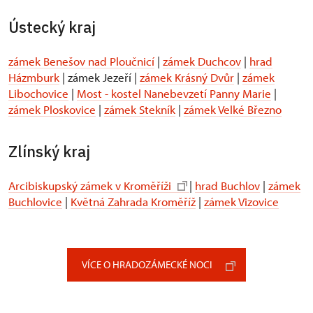
Ústecký kraj
zámek Benešov nad Ploučnicí
|
zámek Duchcov
|
hrad
Házmburk
| zámek Jezeří |
zámek Krásný Dvůr
|
zámek
Libochovice
|
Most - kostel Nanebevzetí Panny Marie
|
zámek Ploskovice
|
zámek Stekník
|
zámek Velké Březno
Zlínský kraj
Arcibiskupský zámek v Kroměříži
|
hrad Buchlov
|
zámek
Buchlovice
|
Květná Zahrada Kroměříž
|
zámek Vizovice
VÍCE O HRADOZÁMECKÉ NOCI