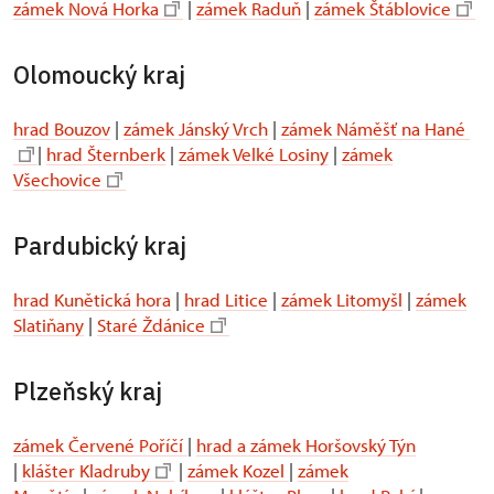
zámek Nová Horka
|
zámek Raduň
|
zámek Štáblovice
Olomoucký kraj
hrad Bouzov
|
zámek Jánský Vrch
|
zámek Náměšť na Hané
|
hrad Šternberk
|
zámek Velké Losiny
|
zámek
Všechovice
Pardubický kraj
hrad Kunětická hora
|
hrad Litice
|
zámek Litomyšl
|
zámek
Slatiňany
|
Staré Ždánice
Plzeňský kraj
zámek Červené Poříčí
|
hrad a zámek Horšovský Týn
|
klášter Kladruby
|
zámek Kozel
|
zámek