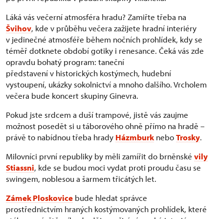
Láká vás večerní atmosféra hradu? Zamiřte třeba na
Švihov
, kde v průběhu večera zažijete hradní interiéry
v jedinečné atmosféře během nočních prohlídek, kdy se
téměř dotknete období gotiky i renesance. Čeká vás zde
opravdu bohatý program: taneční
představení v historických kostýmech, hudební
vystoupení, ukázky sokolnictví a mnoho dalšího. Vrcholem
večera bude koncert skupiny Ginevra.
Pokud jste srdcem a duší trampové, jistě vás zaujme
možnost posedět si u táborového ohně přímo na hradě –
právě to nabídnou třeba hrady
Házmburk
nebo
Trosky
.
Milovníci první republiky by měli zamířit do brněnské
vily
Stiassni
, kde se budou moci vydat proti proudu času se
swingem, noblesou a šarmem třicátých let.
Zámek Ploskovice
bude hledat správce
prostřednictvím hraných kostýmovaných prohlídek, které