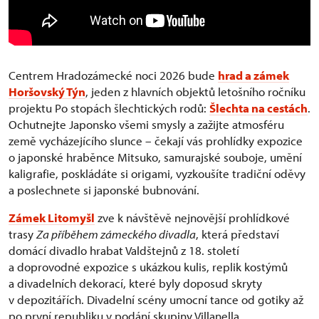
Centrem Hradozámecké noci 2026 bude
hrad a zámek
Horšovský Týn
, jeden z hlavních objektů letošního ročníku
projektu Po stopách šlechtických rodů:
Šlechta na cestách
.
Ochutnejte Japonsko všemi smysly a zažijte atmosféru
země vycházejícího slunce – čekají vás prohlídky expozice
o japonské hraběnce Mitsuko, samurajské souboje, umění
kaligrafie, poskládáte si origami, vyzkoušíte tradiční oděvy
a poslechnete si japonské bubnování.
Zámek Litomyšl
zve k návštěvě nejnovější prohlídkové
trasy
Za příběhem zámeckého divadla
, která představí
domácí divadlo hrabat Valdštejnů z 18. století
a doprovodné expozice s ukázkou kulis, replik kostýmů
a divadelních dekorací, které byly doposud skryty
v depozitářích. Divadelní scény umocní tance od gotiky až
po první republiku v podání skupiny Villanella.