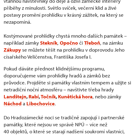
vtáhnou návštěvníky do děje a oživí zámecké interiéry
příběhy z minulosti. Světlo svíček, večerní klid a živé
postavy promění prohlídku v krásný zážitek, na který se
nezapomíná.
Kostýmované prohlídky chystá mnoho dalších památek –
například zámky
Stekník
,
Opočno
či
Třeboň
, na zámku
Zákupy
se můžete těšit na prohlídku v doprovodu Jeho
císařského Veličenstva, Františka Josefa I.
Pokud dáváte přednost klidnějšímu programu,
doporučujeme vám prohlídky hradů a zámků bez
průvodce. Projděte si památky vlastním tempem a užijte si
netradiční noční atmosféru – navštivte třeba hrady
Landštejn
,
Rabí
,
Točník
,
Kunětická hora
, nebo zámky
Náchod
a
Libochovice
.
Do Hradozámecké noci se tradičně zapojují i partnerské
památky, které nejsou ve správě NPÚ – více než
40 objektů, o které se starají nadšení soukromí vlastníci,