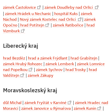
zámek Častolovice
|
zámek Doudleby nad Orlicí
|
zámek Hrádek u Nechanic
|
hospitál Kuks
|
zámek
Náchod
|
Nový zámek Kostelec nad Orlicí
|
zámek
Opočno
|
hrad Potštejn
|
zámek Ratibořice
|
hrad
Vízmburk
Liberecký kraj
hrad Bezděz
|
hrad a zámek Frýdlant
|
hrad Grabštejn
|
zámek Hrubý Rohozec
|
zámek Lemberk
|
zámek Lomnice
nad Popelkou
|
zámek Sychrov
|
hrad Trosky
|
hrad
Valdštejn
|
zámek Zákupy
Moravskoslezský kraj
důl Michal
|
zámek Fryštát v Karviné
|
zámek Hradec nad
Moravicí
|
zámek Janovice u Rýmařova
|
zámek Kunín
|