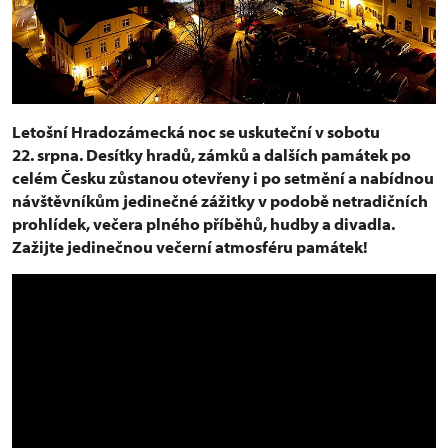
Letošní Hradozámecká noc se uskuteční v sobotu
22. srpna. Desítky hradů, zámků a dalších památek po
celém Česku zůstanou otevřeny i po setmění a nabídnou
návštěvníkům jedinečné zážitky v podobě netradičních
prohlídek, večera plného příběhů, hudby a divadla.
Zažijte jedinečnou večerní atmosféru památek!