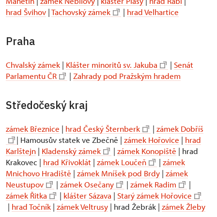
Manětín
|
zámek Nebílovy
|
klášter Plasy
|
hrad Rabí
|
hrad Švihov
|
Tachovský zámek
|
hrad Velhartice
Praha
Chvalský zámek
|
Klášter minoritů sv. Jakuba
|
Senát
Parlamentu ČR
|
Zahrady pod Pražským hradem
Středočeský kraj
zámek Březnice
|
hrad Český Šternberk
|
zámek Dobříš
| Hamousův statek ve Zbečně |
zámek Hořovice
|
hrad
Karlštejn
|
Kladenský zámek
|
zámek Konopiště
| hrad
Krakovec |
hrad Křivoklát
|
zámek Loučeň
|
zámek
Mnichovo Hradiště
|
zámek Mníšek pod Brdy
|
zámek
Neustupov
|
zámek Osečany
|
zámek Radim
|
zámek Řitka
|
klášter Sázava
|
Starý zámek Hořovice
|
hrad Točník
|
zámek Veltrusy
| hrad Žebrák |
zámek Žleby