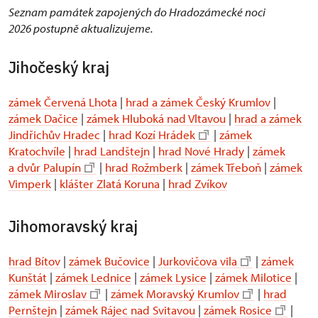
Seznam památek zapojených do Hradozámecké noci
2026 postupně aktualizujeme.
Jihočeský kraj
zámek Červená Lhota
|
hrad a zámek Český Krumlov
|
zámek Dačice
|
zámek Hluboká nad Vltavou
|
hrad a zámek
Jindřichův Hradec
|
hrad Kozí Hrádek
|
zámek
Kratochvíle
|
hrad Landštejn
|
hrad Nové Hrady
|
zámek
a dvůr Palupín
|
hrad Rožmberk
|
zámek Třeboň
|
zámek
Vimperk
|
klášter Zlatá Koruna
|
hrad Zvíkov
Jihomoravský kraj
hrad Bítov
|
zámek Bučovice
|
Jurkovičova vila
|
zámek
Kunštát
|
zámek Lednice
|
zámek Lysice
|
zámek Milotice
|
zámek Miroslav
|
zámek Moravský Krumlov
|
hrad
Pernštejn
|
zámek Rájec nad Svitavou
|
zámek Rosice
|