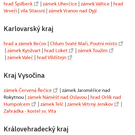
hrad Špilberk
|
zámek Uherčice
|
zámek Valtice
|
hrad
Veveří
|
vila Stiassni
|
zámek Vranov nad Dyjí
Karlovarský kraj
hrad a zámek Bečov
|
Chlum Svaté Maří, Poutní místo
|
zámek Kynžvart
|
hrad Loket
|
zámek Toužim
|
zámek Valeč
|
hrad Vildštejn
Kraj Vysočina
zámek Červená Řečice
| zámek Jaroměřice nad
Rokytnou |
zámek Náměšť nad Oslavou
|
hrad Orlík nad
Humpolcem
|
zámek Telč
|
zámek Větrný Jeníkov
|
Zahrádka - kostel sv. Víta
Královehradecký kraj