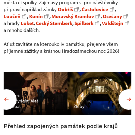
města či spolky. Zajímavý program si pro návštěvníky
připraví například zámky
Dobříš
,
Častolovice
,
Loučeň
,
Kunín
,
Moravský Krumlov
,
Osečany
a hrady
Loket
,
Český Šternberk
,
Špilberk
,
Valdštejn
a mnoho dalších.
Ať už zavítáte na kteroukoliv památku, přejeme všem
příjemné zážitky a krásnou Hradozámeckou noc 2026!
Valeč
Copyright: Aleš
Vopat
Žleby
Přehled zapojených památek podle krajů