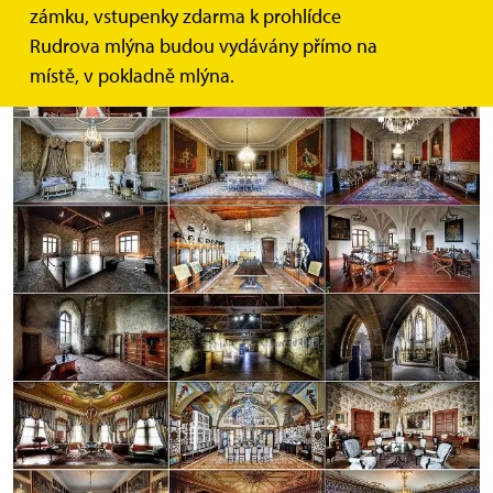
zámku, vstupenky zdarma k prohlídce
Rudrova mlýna budou vydávány přímo na
místě, v pokladně mlýna.