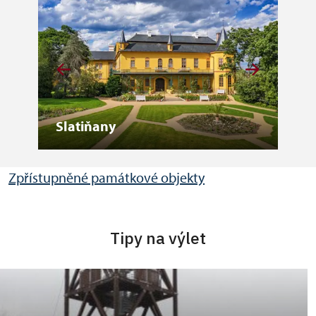
Slatiňany
Lit
Zpřístupněné památkové objekty
Tipy na výlet