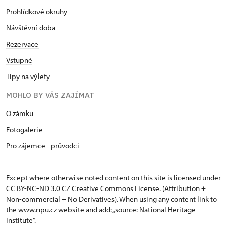
Prohlídkové okruhy
Návštěvní doba
Rezervace
Vstupné
Tipy na výlety
MOHLO BY VÁS ZAJÍMAT
O zámku
Fotogalerie
Pro zájemce - průvodci
Except where otherwise noted content on this site is licensed under
CC BY-NC-ND 3.0 CZ
Creative Commons License
. (Attribution +
Non-commercial + No Derivatives). When using any content link to
the www.npu.cz website and add: „source: National Heritage
Institute“.