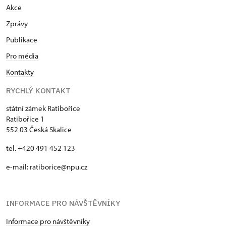
Akce
Zprávy
Publikace
Pro média
Kontakty
RYCHLÝ KONTAKT
státní zámek Ratibořice
Ratibořice 1
552 03 Česká Skalice
tel. +420 491 452 123
e-mail: ratiborice@npu.cz
INFORMACE PRO NÁVŠTĚVNÍKY
Informace pro návštěvníky