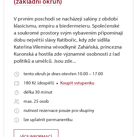
(základní okruh)
V prvním poschodí se nacházejí salóny z období
klasicismu, empíru a biedermeieru. Společenské
a soukromé prostory svým vybavením připomínají
dobu největší slávy Ratibořic, kdy zde sídlila
Kateřina Vilemína vévodkyně Zaháňská, princezna
Kuronská a hostila zde významné osobnosti z řad
politiků a umělců. Jsou zde...
tento okruh je dnes otevřen 10.00 – 17.00
180 Kč (dospělí)
Koupit vstupenku
délka 30 minut
max. 25 osob
nutnost rezervace pouze pro skupiny
lze uplatnit permanentku
VÍCE INFORMACÍ