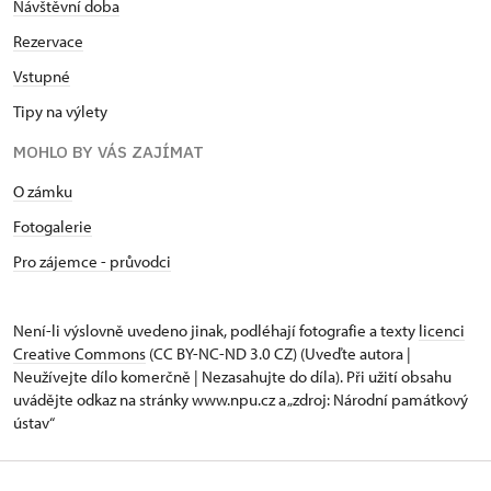
Návštěvní doba
Rezervace
Vstupné
Tipy na výlety
MOHLO BY VÁS ZAJÍMAT
O zámku
Fotogalerie
Pro zájemce - průvodci
Není-li výslovně uvedeno jinak, podléhají fotografie a texty
licenci
Creative Commons
(CC BY-NC-ND 3.0 CZ) (Uveďte autora |
Neužívejte dílo komerčně | Nezasahujte do díla). Při užití obsahu
uvádějte odkaz na stránky www.npu.cz a „zdroj: Národní památkový
ústav“