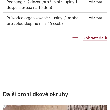
Pedagogický dozor (pro školní skupiny 1
zdarma
dospělá osoba na 10 dětí)
Průvodce organizované skupiny (1 osoba
zdarma
pro celou skupinu min. 15 osob)
Celoroční volné vstupenky vydané NPÚ
zdarma
Zobrazit další
Jednorázové vstupenky vydané NPÚ
zdarma
Držitel průkazu zaměstnance NPÚ (+ až 3
zdarma
rodinní příslušníci)
Držitel průkazu „Náš člověk“*
zdarma
* Platí pouze pro držitele průkazu
Další prohlídkové okruhy