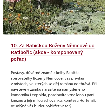
10. Za Babičkou Boženy Němcové do
Ratibořic (akce - komponovaný
pořad)
Postavy, důvěrně známé z knihy Babička
spisovatelky Boženy Němcové, vás přivítají
v místech, ve kterých se děj románu odehrává. Při
návštěvě v zámku narazíte na namyšleného
komorníka Leopolda, pozdravíte vznešenou paní
kněžnu a její milou schovanku, komtesu Hortenzii.
Ve mlýně vás budou vyhlížet veselý...