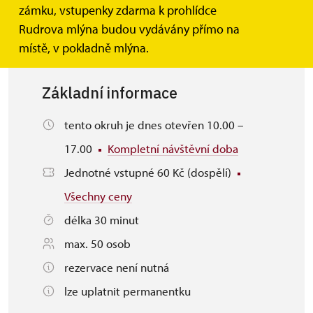
poloviny 19. století.
zámku, vstupenky zdarma k prohlídce
Rudrova mlýna budou vydávány přímo na
místě, v pokladně mlýna.
Základní informace
tento okruh je dnes otevřen 10.00 –
17.00
Kompletní návštěvní doba
Jednotné vstupné 60 Kč (dospělí)
Všechny ceny
délka 30 minut
max. 50 osob
rezervace není nutná
lze uplatnit permanentku