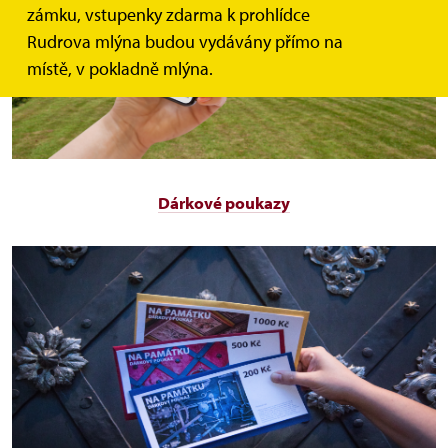
zámku, vstupenky zdarma k prohlídce
Rudrova mlýna budou vydávány přímo na
místě, v pokladně mlýna.
Dárkové poukazy