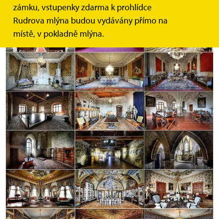
zámku, vstupenky zdarma k prohlídce
Rudrova mlýna budou vydávány přímo na
místě, v pokladně mlýna.