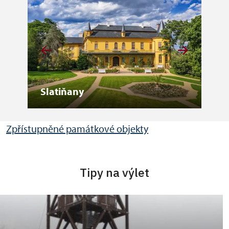
Slatiňany
Lit
Zpřístupněné památkové objekty
Tipy na výlet